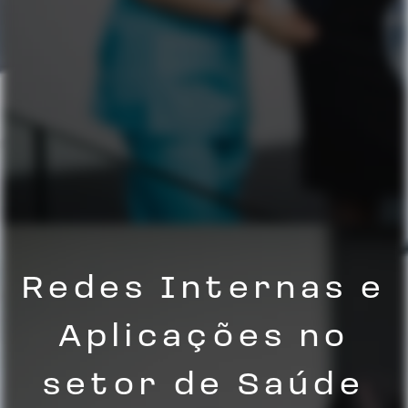
Redes Internas e
Aplicações no
setor de Saúde