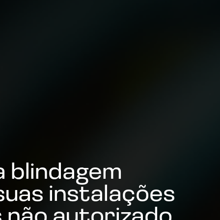
 a blindagem
suas instalações
 não autorizado