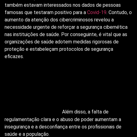
também estavam interessados nos dados de pessoas
famosas que testaram positivo para a
Covid-19
. Contudo, o
aumento da atenção dos cibercriminosos revelou a
necessidade urgente de reforçar a segurança cibernética
nas instituições de saúde. Por conseguinte, é vital que as
organizações de saúde adotem medidas rigorosas de
proteção e estabeleçam protocolos de segurança
eficazes.
As políticas de Estado exacerbam o seu poder 
sob o pretenso argumento de estar tutelando a 
saúde dos cidadãos a partir de monitoramentos 
sem nenhum critério legal o que resulta num 
cenário de extrema preocupação para os 
profissionais da área.
Além disso, a falta de
regulamentação clara e o abuso de poder aumentam a
insegurança e a desconfiança entre os profissionais de
saúde e a população.