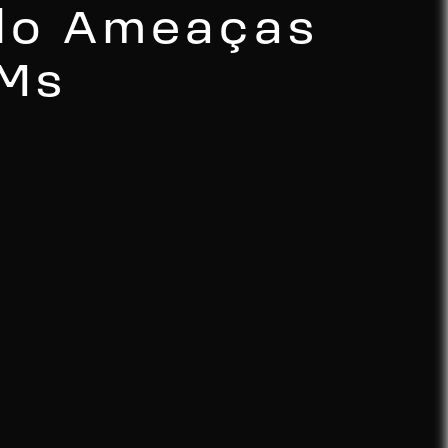
ndo Ameaças
LMs