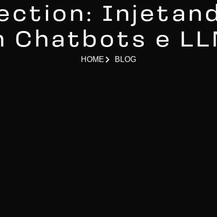
ection: Injeta
 Chatbots e L
HOME
BLOG