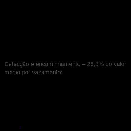
Segurança Cibernética aponta quatro etapas 
que preveem custos necessários para as 
medidas cabíveis de gerenciamento de crise. 
Em seguida, conheça um pouco mais sobre 
estas etapas, e o percentual médio 
correspondente do valor total do custo por 
evento. 
Detecção e encaminhamento – 28,8% do valor 
médio por vazamento: 
Estes custos são relacionados aos processos 
internos necessários para identificar a origem do 
vazamento de dados, tratando de etapas como 
a investigação, bem como, auditoria, serviços 
de avaliação, projetos de gerenciamento de 
crises
.