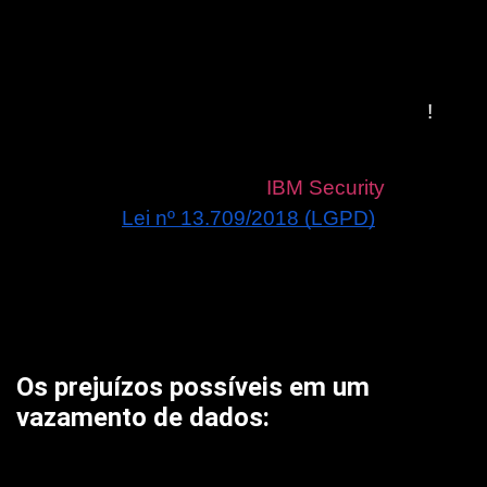
por um vazamento de dados e os encargos da 
Lei Geral de Proteção de Dados Pessoais, faz-
se necessária a interpretação de quais são os 
prejuízos possíveis em um evento com este
!
Este informativo é baseado no relatório de 
Segurança Cibernética da 
IBM Security
 de 
2020  e na 
Lei nº 13.709/2018 (LGPD)
. O 
Relatório da IBM completa 9 anos de 
acompanhamento de  ataques e prejuízos 
ocorridos no Brasil, proporcionando uma visão 
mais específica e recortada da nossa realidade.
Os prejuízos possíveis em um
vazamento de dados:
Após um vazamento de dados, o relatório de 