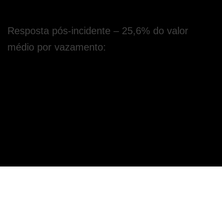
mercado-alvo.
Resposta pós-incidente – 25,6% do valor 
médio por vazamento:
É importante o entendimento de que o “dono” do 
dado é a pessoa natural identificada, como 
citado em lei. Então, todos os eventuais 
prejuízos causados a esta pessoa deverão ser 
assistidos pela organização que permitiu que as 
informações fossem expostas. Ademais, esses 
custos poderão ser cobrados de maneira legal 
pelo titular.
Iniciando a análise por esses quatro pilares, 
observamos um custo médio por vazamento de 
US$ 1.120.000,00 (dólares). Neste momento, 