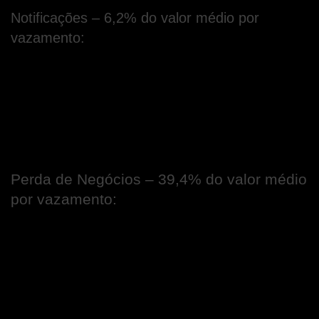
Notificações – 6,2% do valor médio por 
vazamento:
Custos que envolvem a comunicação aos 
titulares dos dados que tiveram o sigilo e/ou 
privacidade violada, à autoridade de proteção 
de dados pessoais e a outros terceiros 
envolvidos no vazamento. 
Perda de Negócios – 39,4% do valor médio 
por vazamento:
Além disso, o vazamento em si, após a 
comunicação aos titulares e à ANPD, percebe-
se a perda de clientes, de negócios em 
andamento, e um prejuízo considerável na 
reputação da marca perante seus clientes e 