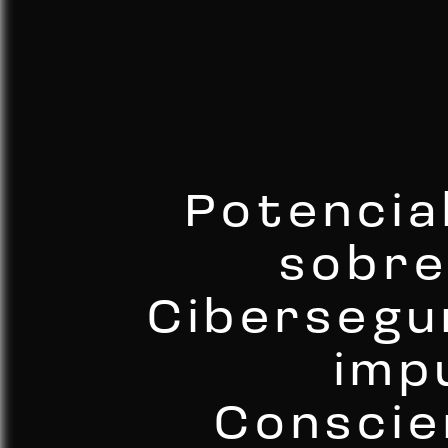
Potencia
sobre
Cibersegu
imp
Conscie