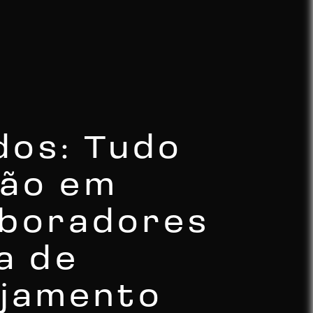
dos: Tudo
ção em
aboradores
a de
ajamento