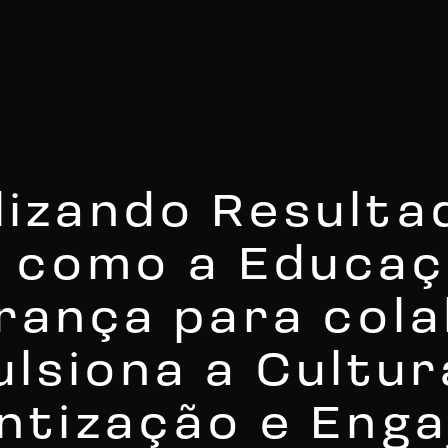
lizando Resulta
 como a Educa
rança para col
ulsiona a Cultur
ntização e Eng