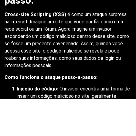
passo:
Cross-site Scripting (XSS)
é como um ataque surpresa
na internet. Imagine um site que você confia, como uma
rede social ou um fórum. Agora imagine um invasor
escondendo um código malicioso dentro desse site, como
se fosse um presente envenenado. Assim, quando você
acessa esse site, o código malicioso se revela e pode
roubar suas informações, como seus dados de login ou
informações pessoais.
Como funciona o ataque passo-a-passo:
Injeção do código:
O invasor encontra uma forma de
inserir um código malicioso no site, geralmente
aproveitando alguma falha de segurança. Imagine um
fórum online que permite aos usuários postar
mensagens com formatação HTML. O invasor pode
inserir um script malicioso disfarçado de link ou
imagem.