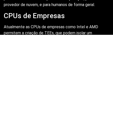
provedor de nuvem, e para humanos de forma geral.
CPUs de Empresas
Atualmente as CPUs de empresas como Intel e AMD
permitem a criação de TEEs, que podem isolar um
processo ou uma máquina virtual (VM) inteira, eliminando
efetivamente o sistema operacional hospedeiro e o
hypervisor do limite de confiança (*).
(*) Um “limite de confiança” (
Trust Boundaryď
) é um ponto
em uma rede ou sistema onde a confiança é transferida de
um nível para outro. Em outras palavras, é o ponto onde a
segurança de uma rede ou sistema é considerada
suficientemente confiável para permitir o acesso a dados
sensíveis ou confidenciais.
Produção de GPUS
Empresas que produzem GPUS, como, por exemplo, a