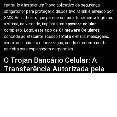
instruí-lo a instalar um “novo aplicativo de segurança
obrigatório” para proteger o dispositivo. O link é enviado por
SMS. Ao instalar o que parece ser uma ferramenta legítima,
a vítima, na verdade, implanta um
spyware celular
completo. Logo, este tipo de
Crimeware Celulares
concede ao atacante acesso total a e-mails, mensagens,
microfone, câmera e localização, sendo uma ferramenta
perfeita para espionagem corporativa.
O Trojan Bancário Celular: A
Transferência Autorizada pela
Voz
O
trojan bancário celular
é outra carga comum. O ataque
de
vishing
com
Deepfake de Voz
pode não envolver a
instalação de software. Em vez disso, o falso executivo
pode instruir um funcionário do departamento financeiro a
realizar uma transferência urgente para um “novo