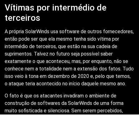
Vítimas por intermédio de
terceiros
A própria SolarWinds usa software de outros fornecedores,
então pode ser que ela mesmo tenha sido vítima por
intermédio de terceiros, que estão na sua cadeia de
suprimentos. Talvez no futuro seja possível saber
exatamente o que aconteceu, mas, por enquanto, não se
conhece nem a totalidade nem a extensão dos fatos. Tudo
isso veio à tona em dezembro de 2020 e, pelo que temos,
o ataque teria acontecido no início daquele mesmo ano.
O fato é que os atacantes invadiram o ambiente de
construção de softwares da SolarWinds de uma forma
muito sofisticada e silenciosa. Sem serem percebidos,
inseriram portas secretas, chamadas pelos analistas de
segurança de “
backdoors
”. Quem baixou os softwares e
atualizações relativamente recentes da SolarWinds, no ano