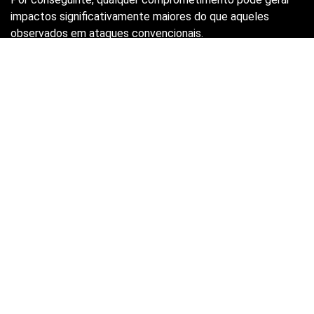
impactos significativamente maiores do que aqueles
observados em ataques convencionais.
Identidades Não Humanas em
Ambientes com AI Agents
Um dos principais desafios está relacionado às chamadas
identidades não humanas. Assim como colaboradores
possuem usuários e senhas, os agentes também
necessitam de credenciais para acessar recursos
corporativos.
Contudo, muitas organizações ainda não possuem
processos adequados para gerenciar essas identidades.
Como resultado, permissões excessivas acabam sendo
concedidas sem o devido controle.
Excesso de Privilégios
Em muitos projetos, os agentes recebem permissões