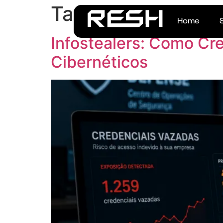
Tag:
roubo de da
Home
Infostealers: Como Cr
Cibernéticos