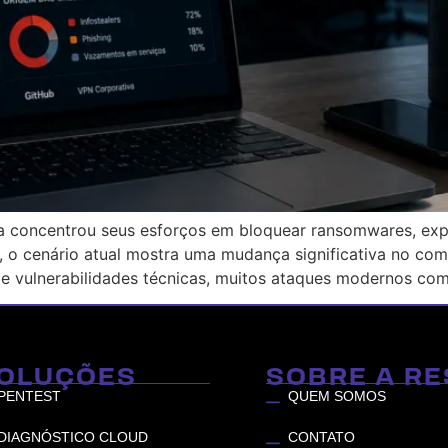
a concentrou seus esforços em bloquear ransomwares, expl
 o cenário atual mostra uma mudança significativa no co
e vulnerabilidades técnicas, muitos ataques modernos co
OLUÇÕES
SOBRE A RE
PENTEST
QUEM SOMOS
DIAGNÓSTICO CLOUD
CONTATO