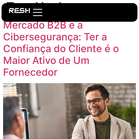
Tag:
Hackers
Mercado B2B e a
Cibersegurança: Ter a
Confiança do Cliente é o
Maior Ativo de Um
Fornecedor