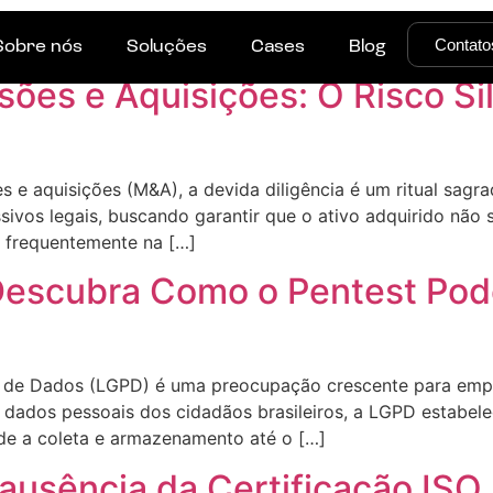
o
Contato
Sobre nós
Soluções
Cases
Blog
ões e Aquisições: O Risco Si
es e aquisições (M&A), a devida diligência é um ritual sag
ssivos legais, buscando garantir que o ativo adquirido não 
 frequentemente na […]
Descubra Como o Pentest Pod
 de Dados (LGPD) é uma preocupação crescente para empre
dados pessoais dos cidadãos brasileiros, a LGPD estabelec
de a coleta e armazenamento até o […]
 ausência da Certificação ISO