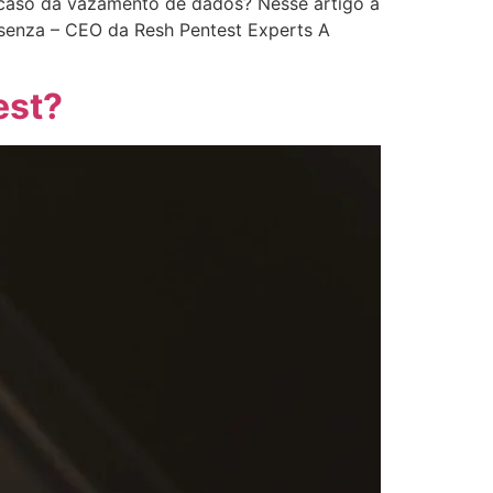
 caso da vazamento de dados? Nesse artigo a
osenza – CEO da Resh Pentest Experts A
est?