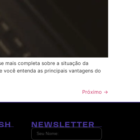
ise mais completa sobre a situação da
e você entenda as principais vantagens do
Próximo
→
SH
NEWSLETTER